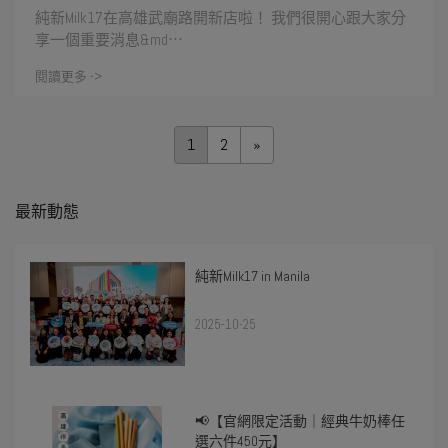
純新Milk17在高雄武廟路開新店啦！ 我們很開心跟大家分
享一個重要消息&md⋯
閱讀更多 ->
1
2
»
最新動態
純新Milk17 in Manila
2025-10-25
📢【官網限定活動｜經典牛奶棒任
選六件450元】