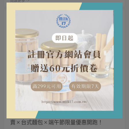
閱讀更多 ->
milk17 | 2025-05-22
【純新Milk17武廟旗艦店開幕】高雄牛奶棒專
賣 × 台式麵包 × 端午節限量優惠開跑！