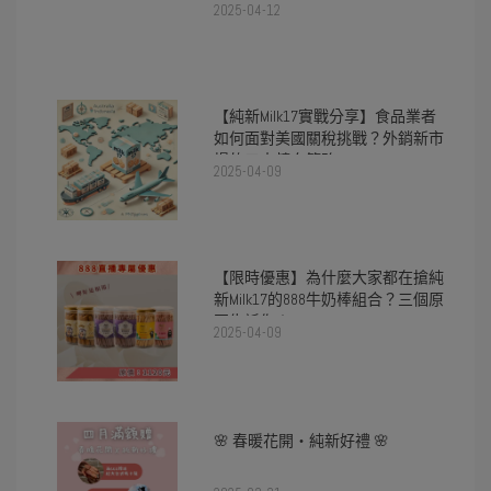
2025-04-12
【純新Milk17實戰分享】食品業者
如何面對美國關稅挑戰？外銷新市
場的三大轉向策略
2025-04-09
【限時優惠】為什麼大家都在搶純
新Milk17的888牛奶棒組合？三個原
因告訴你！
2025-04-09
🌸 春暖花開・純新好禮 🌸