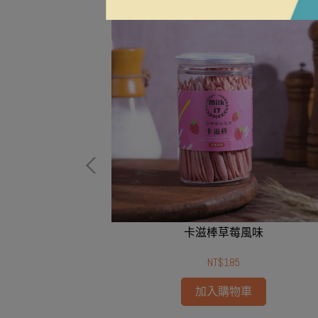
黑糖
卡滋棒草莓風味
NT$185
加入購物車