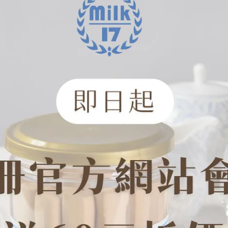
糖、鹽
、巧克力醬、可可粉、鹽
即溶咖啡粉、鹽
、黑芝麻、鹽
黑糖、鹽
糖、鹽、維他命E(抗氧化劑)
設計，一包75克，方便隨身攜帶，無論工作、休閒、戶外都能即開
元銅板價，輕鬆滿足日常小確幸。