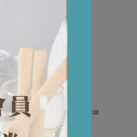
即享！選用新鮮牛奶與帕瑪森起司製作，酥脆口感