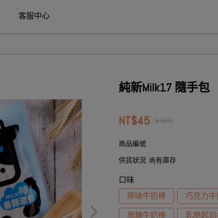
客服中心
純新Milk17 隨手包
NT$45
NT$49
商品編號:
供貨狀況:
尚有庫存
口味
原味牛奶棒
巧克力牛
黑糖牛奶棒
乳酪起司