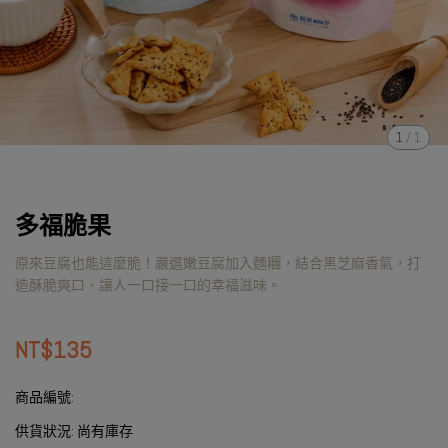
1
/
1
多福脆果
原來豆腐也能這麼脆！嚴選嫩豆腐加入麵糰，結合黑芝麻香氣，打
造酥脆爽口、讓人一口接一口的幸福滋味。
NT$135
商品編號:
供貨狀況:
尚有庫存